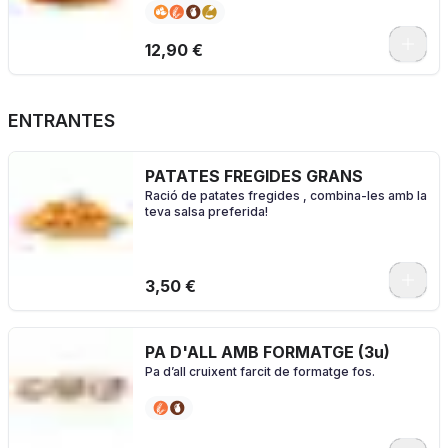
amb el nostre pà especial brioche
0
12,90 €
ENTRANTES
PATATES FREGIDES GRANS
Ració de patates fregides , combina-les amb la
teva salsa preferida!
0
3,50 €
PA D'ALL AMB FORMATGE (3u)
Pa d’all cruixent farcit de formatge fos.