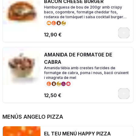
BACON CHEESE BURGER
Hamburguesa de bou de 200gr amb crispy
baco, cogombre, formatge cheddar fos,
rodanxa de tomàquet i salsa cocktail burger
amb el nostre pà especial brioche
0
12,90 €
AMANIDA DE FORMATGE DE
CABRA
Amanida tèbia amb crestes farcides de
formatge de cabra, poma i nous, bacó cruixent
i vinagreta de mel
0
12,50 €
MENÚS ANGELO PIZZA
EL TEU MENÚ HAPPY PIZZA