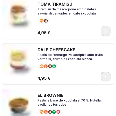
TOMA TIRAMISÚ
Tiramisú de mascarpone amb galetes
savoiardi banyades en cafè i xocolata.
4,95 €
DALE CHEESCAKE
Pastís de formatge Philadelphia amb fruits
vermells, crumble i xocolata blanca.
4,95 €
EL BROWNIE
Pastís a base de xocolata al 70%, Nutella i
avellanes torrades.