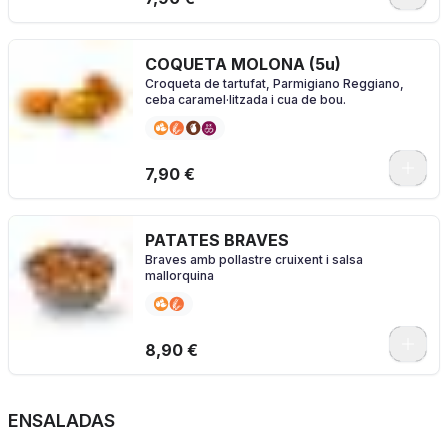
COQUETA MOLONA (5u)
Croqueta de tartufat, Parmigiano Reggiano,
ceba caramel·litzada i cua de bou.
7,90 €
PATATES BRAVES
Braves amb pollastre cruixent i salsa
mallorquina
8,90 €
ENSALADAS