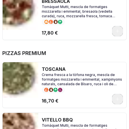
BRESSAOLA
Tomàquet Mutti, mescla de formatges
mozzarella i emmental, bresaola (vedella
curada), ruca, mozzarella fresca, tomaca
cherry i oli d'alfàbrega
0
17,80 €
PIZZAS PREMIUM
TOSCANA
Crema fresca a la tòfona negra, mescla de
formatges mozzarella i emmental, xampinyons
naturals, cansalada de Bísaro, ruca i oli de
tòfona
0
16,70 €
VITELLO BBQ
Tomàquet Mutti, mescla de formatges