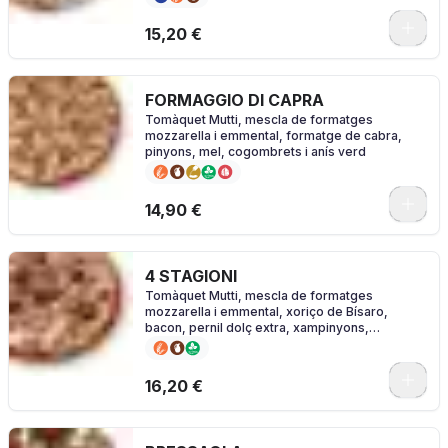
0
15,20 €
FORMAGGIO DI CAPRA
Tomàquet Mutti, mescla de formatges
mozzarella i emmental, formatge de cabra,
pinyons, mel, cogombrets i anís verd
0
14,90 €
4 STAGIONI
Tomàquet Mutti, mescla de formatges
mozzarella i emmental, xoriço de Bísaro,
bacon, pernil dolç extra, xampinyons,
carxofes, olives i orenga.
0
16,20 €