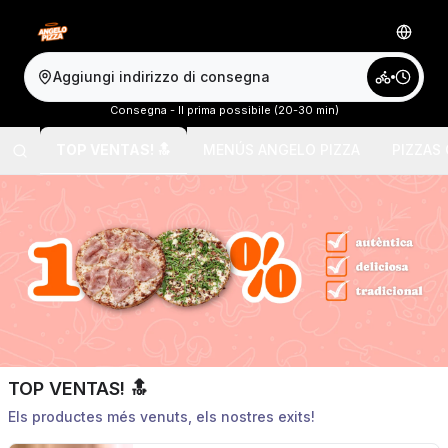
Aggiungi indirizzo di consegna
Consegna - Il prima possibile (20-30 min)
TOP VENTAS! 🔝
MENÚS ANGELO PIZZA
PIZZAS
TOP VENTAS! 🔝
Els productes més venuts, els nostres exits!