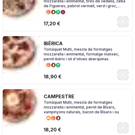
mozzarella i emmental, tires de vedella, ceba
de Figueres, pebrot vermell, verd i groc,
pebrots de Padró i sal
0
17,20 €
IBÉRICA
Tomàquet Mutti, mescla de formatges
mozzarella i emmental, formatge manxec,
pernil ibèric i oli d'olives aberquinas.
0
18,90 €
CAMPESTRE
Tomàquet Mutti, mescla de formatges
mozzarella i emmental, pernil de Bísaro,
xampinyons naturals, bacon de Bísaro i ou
0
18,20 €