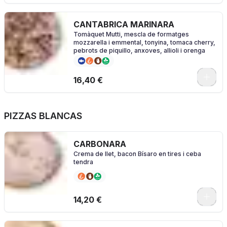
CANTABRICA MARINARA
Tomàquet Mutti, mescla de formatges
mozzarella i emmental, tonyina, tomaca cherry,
pebrots de piquillo, anxoves, allioli i orenga
0
16,40 €
PIZZAS BLANCAS
CARBONARA
Crema de llet, bacon Bísaro en tires i ceba
tendra
0
14,20 €