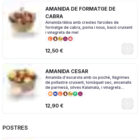
AMANIDA DE FORMATGE DE
CABRA
Amanida tèbia amb crestes farcides de
formatge de cabra, poma i nous, bacó cruixent
i vinagreta de mel
0
12,50 €
AMANIDA CESAR
Amanida d'escarola amb ou poché, llàgrimes
de pollastre cruixent, tomàquet sec, encenalls
de parmesà, olives Kalamata, i vinagreta
Caesar
0
12,90 €
POSTRES