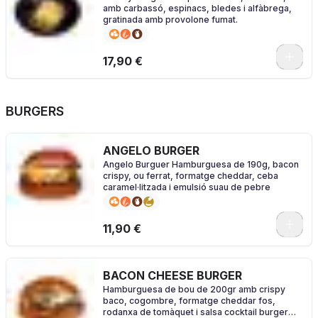
amb carbassó, espinacs, bledes i alfàbrega,
gratinada amb provolone fumat.
17,90 €
BURGERS
ANGELO BURGER
Angelo Burguer Hamburguesa de 190g, bacon
crispy, ou ferrat, formatge cheddar, ceba
caramel·litzada i emulsió suau de pebre
0
11,90 €
BACON CHEESE BURGER
Hamburguesa de bou de 200gr amb crispy
baco, cogombre, formatge cheddar fos,
rodanxa de tomàquet i salsa cocktail burger