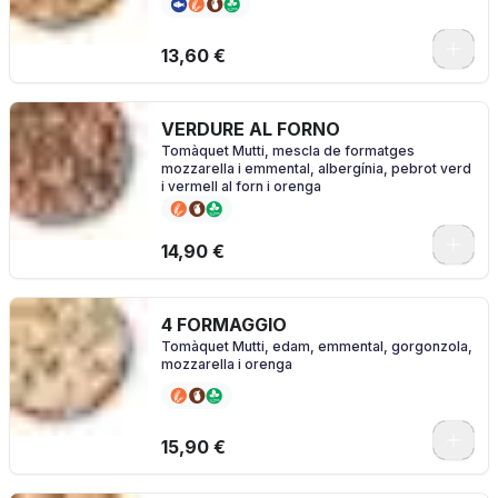
0
13,60 €
VERDURE AL FORNO
Tomàquet Mutti, mescla de formatges
mozzarella i emmental, albergínia, pebrot verd
i vermell al forn i orenga
0
14,90 €
4 FORMAGGIO
Tomàquet Mutti, edam, emmental, gorgonzola,
mozzarella i orenga
0
15,90 €