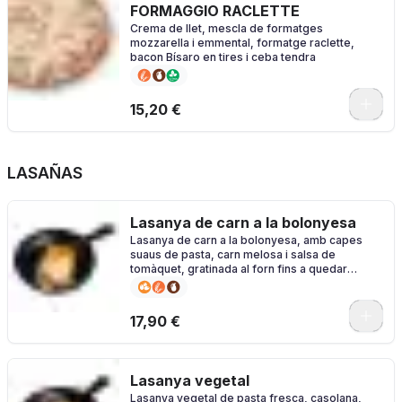
FORMAGGIO RACLETTE
Crema de llet, mescla de formatges
mozzarella i emmental, formatge raclette,
bacon Bísaro en tires i ceba tendra
0
15,20 €
LASAÑAS
Lasanya de carn a la bolonyesa
Lasanya de carn a la bolonyesa, amb capes
suaus de pasta, carn melosa i salsa de
tomàquet, gratinada al forn fins a quedar
daurada i irresistible.
17,90 €
Lasanya vegetal
Lasanya vegetal de pasta fresca, casolana,