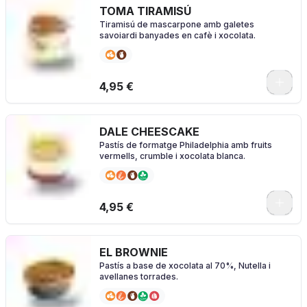
TOMA TIRAMISÚ
Tiramisú de mascarpone amb galetes
savoiardi banyades en cafè i xocolata.
4,95 €
DALE CHEESCAKE
Pastís de formatge Philadelphia amb fruits
vermells, crumble i xocolata blanca.
4,95 €
EL BROWNIE
Pastís a base de xocolata al 70%, Nutella i
avellanes torrades.