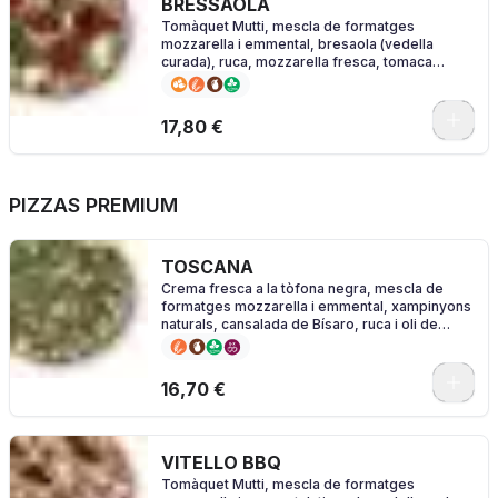
BRESSAOLA
Tomàquet Mutti, mescla de formatges
mozzarella i emmental, bresaola (vedella
curada), ruca, mozzarella fresca, tomaca
cherry i oli d'alfàbrega
0
17,80 €
PIZZAS PREMIUM
TOSCANA
Crema fresca a la tòfona negra, mescla de
formatges mozzarella i emmental, xampinyons
naturals, cansalada de Bísaro, ruca i oli de
tòfona
0
16,70 €
VITELLO BBQ
Tomàquet Mutti, mescla de formatges