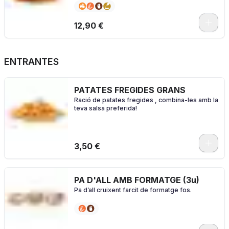
amb el nostre pà especial brioche
0
12,90 €
ENTRANTES
PATATES FREGIDES GRANS
Ració de patates fregides , combina-les amb la
teva salsa preferida!
0
3,50 €
PA D'ALL AMB FORMATGE (3u)
Pa d’all cruixent farcit de formatge fos.