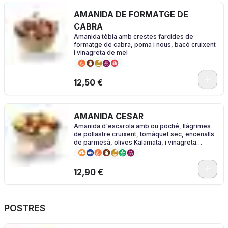
AMANIDA DE FORMATGE DE
CABRA
Amanida tèbia amb crestes farcides de
formatge de cabra, poma i nous, bacó cruixent
i vinagreta de mel
0
12,50 €
AMANIDA CESAR
Amanida d'escarola amb ou poché, llàgrimes
de pollastre cruixent, tomàquet sec, encenalls
de parmesà, olives Kalamata, i vinagreta
Caesar
0
12,90 €
POSTRES