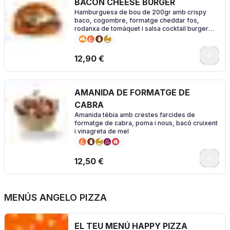
BACON CHEESE BURGER
Hamburguesa de bou de 200gr amb crispy
baco, cogombre, formatge cheddar fos,
rodanxa de tomàquet i salsa cocktail burger
amb el nostre pà especial brioche
0
12,90 €
AMANIDA DE FORMATGE DE
CABRA
Amanida tèbia amb crestes farcides de
formatge de cabra, poma i nous, bacó cruixent
i vinagreta de mel
0
12,50 €
MENÚS ANGELO PIZZA
EL TEU MENÚ HAPPY PIZZA