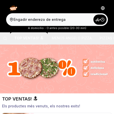
Engadir enderezo de entrega
A domicilio - O antes posible (20-30 min)
TOP VENTAS! 🔝
MENÚS ANGELO PIZZA
PIZZAS
TOP VENTAS! 🔝
Els productes més venuts, els nostres exits!