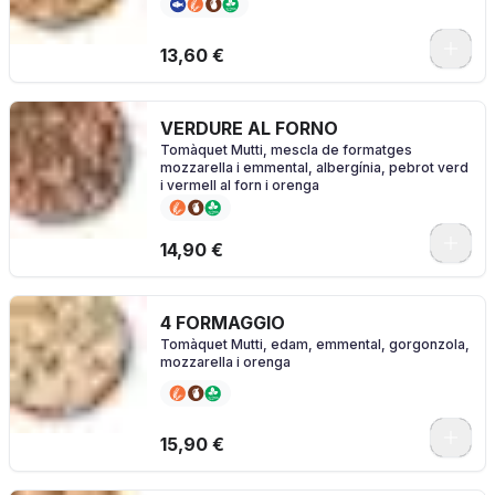
0
13,60 €
VERDURE AL FORNO
Tomàquet Mutti, mescla de formatges
mozzarella i emmental, albergínia, pebrot verd
i vermell al forn i orenga
0
14,90 €
4 FORMAGGIO
Tomàquet Mutti, edam, emmental, gorgonzola,
mozzarella i orenga
0
15,90 €