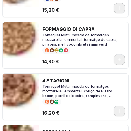
0
15,20 €
FORMAGGIO DI CAPRA
Tomàquet Mutti, mescla de formatges
mozzarella i emmental, formatge de cabra,
pinyons, mel, cogombrets i anís verd
0
14,90 €
4 STAGIONI
Tomàquet Mutti, mescla de formatges
mozzarella i emmental, xoriço de Bísaro,
bacon, pernil dolç extra, xampinyons,
carxofes, olives i orenga.
0
16,20 €