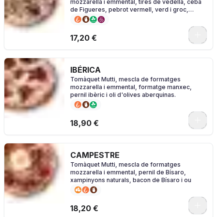
mozzarella i emmental, tires de vedella, ceba
de Figueres, pebrot vermell, verd i groc,
pebrots de Padró i sal
0
17,20 €
IBÉRICA
Tomàquet Mutti, mescla de formatges
mozzarella i emmental, formatge manxec,
pernil ibèric i oli d'olives aberquinas.
0
18,90 €
CAMPESTRE
Tomàquet Mutti, mescla de formatges
mozzarella i emmental, pernil de Bísaro,
xampinyons naturals, bacon de Bísaro i ou
0
18,20 €