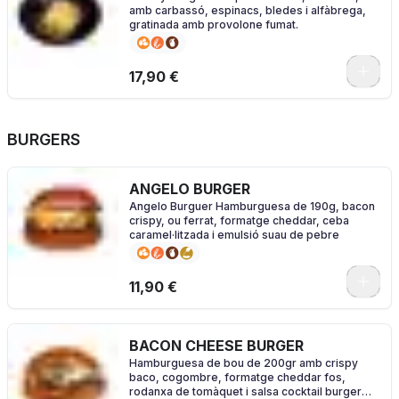
amb carbassó, espinacs, bledes i alfàbrega,
gratinada amb provolone fumat.
17,90 €
BURGERS
ANGELO BURGER
Angelo Burguer Hamburguesa de 190g, bacon
crispy, ou ferrat, formatge cheddar, ceba
caramel·litzada i emulsió suau de pebre
0
11,90 €
BACON CHEESE BURGER
Hamburguesa de bou de 200gr amb crispy
baco, cogombre, formatge cheddar fos,
rodanxa de tomàquet i salsa cocktail burger