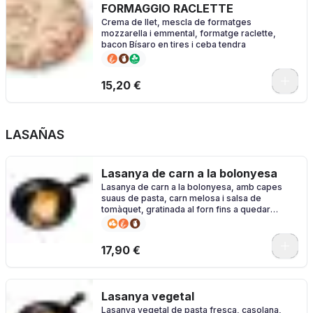
FORMAGGIO RACLETTE
Crema de llet, mescla de formatges
mozzarella i emmental, formatge raclette,
bacon Bísaro en tires i ceba tendra
0
15,20 €
LASAÑAS
Lasanya de carn a la bolonyesa
Lasanya de carn a la bolonyesa, amb capes
suaus de pasta, carn melosa i salsa de
tomàquet, gratinada al forn fins a quedar
daurada i irresistible.
17,90 €
Lasanya vegetal
Lasanya vegetal de pasta fresca, casolana,