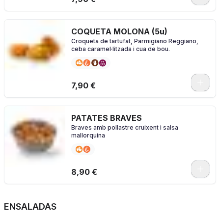
COQUETA MOLONA (5u)
Croqueta de tartufat, Parmigiano Reggiano,
ceba caramel·litzada i cua de bou.
7,90 €
PATATES BRAVES
Braves amb pollastre cruixent i salsa
mallorquina
8,90 €
ENSALADAS