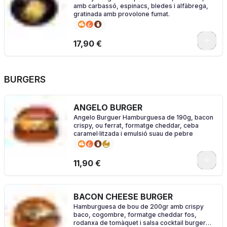
amb carbassó, espinacs, bledes i alfàbrega,
gratinada amb provolone fumat.
17,90 €
BURGERS
ANGELO BURGER
Angelo Burguer Hamburguesa de 190g, bacon
crispy, ou ferrat, formatge cheddar, ceba
caramel·litzada i emulsió suau de pebre
0
11,90 €
BACON CHEESE BURGER
Hamburguesa de bou de 200gr amb crispy
baco, cogombre, formatge cheddar fos,
rodanxa de tomàquet i salsa cocktail burger