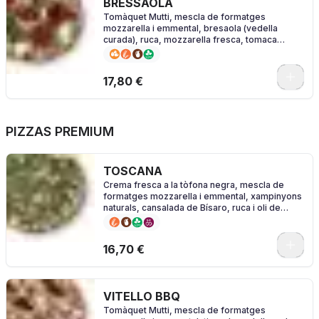
BRESSAOLA
Tomàquet Mutti, mescla de formatges
mozzarella i emmental, bresaola (vedella
curada), ruca, mozzarella fresca, tomaca
cherry i oli d'alfàbrega
0
17,80 €
PIZZAS PREMIUM
TOSCANA
Crema fresca a la tòfona negra, mescla de
formatges mozzarella i emmental, xampinyons
naturals, cansalada de Bísaro, ruca i oli de
tòfona
0
16,70 €
VITELLO BBQ
Tomàquet Mutti, mescla de formatges