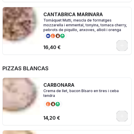
CANTABRICA MARINARA
Tomàquet Mutti, mescla de formatges
mozzarella i emmental, tonyina, tomaca cherry,
pebrots de piquillo, anxoves, allioli i orenga
0
16,40 €
PIZZAS BLANCAS
CARBONARA
Crema de llet, bacon Bísaro en tires i ceba
tendra
0
14,20 €