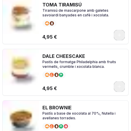
TOMA TIRAMISÚ
Tiramisú de mascarpone amb galetes
savoiardi banyades en cafè i xocolata.
4,95 €
DALE CHEESCAKE
Pastís de formatge Philadelphia amb fruits
vermells, crumble i xocolata blanca.
4,95 €
EL BROWNIE
Pastís a base de xocolata al 70%, Nutella i
avellanes torrades.