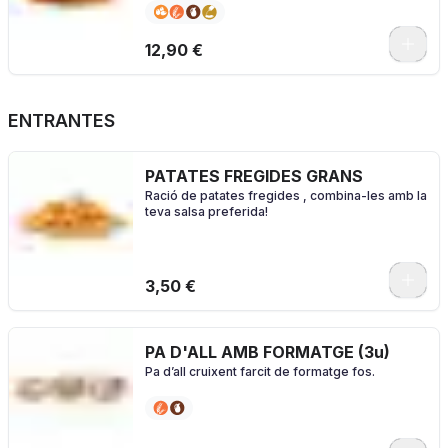
amb el nostre pà especial brioche
0
12,90 €
ENTRANTES
PATATES FREGIDES GRANS
Ració de patates fregides , combina-les amb la
teva salsa preferida!
0
3,50 €
PA D'ALL AMB FORMATGE (3u)
Pa d’all cruixent farcit de formatge fos.