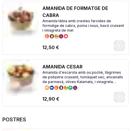
AMANIDA DE FORMATGE DE
CABRA
Amanida tèbia amb crestes farcides de
formatge de cabra, poma i nous, bacó cruixent
i vinagreta de mel
0
12,50 €
AMANIDA CESAR
Amanida d'escarola amb ou poché, llàgrimes
de pollastre cruixent, tomàquet sec, encenalls
de parmesà, olives Kalamata, i vinagreta
Caesar
0
12,90 €
POSTRES