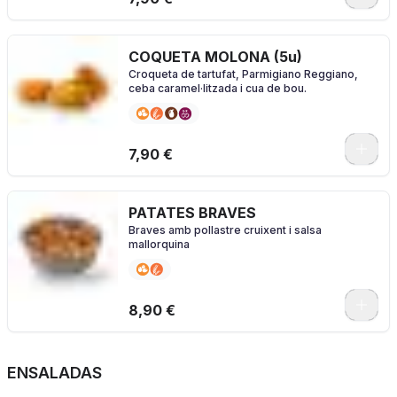
COQUETA MOLONA (5u)
Croqueta de tartufat, Parmigiano Reggiano,
ceba caramel·litzada i cua de bou.
7,90 €
PATATES BRAVES
Braves amb pollastre cruixent i salsa
mallorquina
8,90 €
ENSALADAS