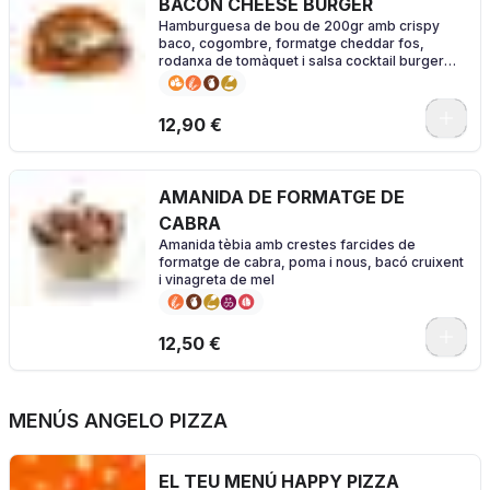
BACON CHEESE BURGER
Hamburguesa de bou de 200gr amb crispy
baco, cogombre, formatge cheddar fos,
rodanxa de tomàquet i salsa cocktail burger
amb el nostre pà especial brioche
0
12,90 €
AMANIDA DE FORMATGE DE
CABRA
Amanida tèbia amb crestes farcides de
formatge de cabra, poma i nous, bacó cruixent
i vinagreta de mel
0
12,50 €
MENÚS ANGELO PIZZA
EL TEU MENÚ HAPPY PIZZA