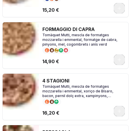
0
15,20 €
FORMAGGIO DI CAPRA
Tomàquet Mutti, mescla de formatges
mozzarella i emmental, formatge de cabra,
pinyons, mel, cogombrets i anís verd
0
14,90 €
4 STAGIONI
Tomàquet Mutti, mescla de formatges
mozzarella i emmental, xoriço de Bísaro,
bacon, pernil dolç extra, xampinyons,
carxofes, olives i orenga.
0
16,20 €