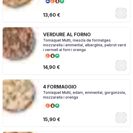
0
13,60 €
VERDURE AL FORNO
Tomàquet Mutti, mescla de formatges
mozzarella i emmental, albergínia, pebrot verd
i vermell al forn i orenga
0
14,90 €
4 FORMAGGIO
Tomàquet Mutti, edam, emmental, gorgonzola,
mozzarella i orenga
0
15,90 €