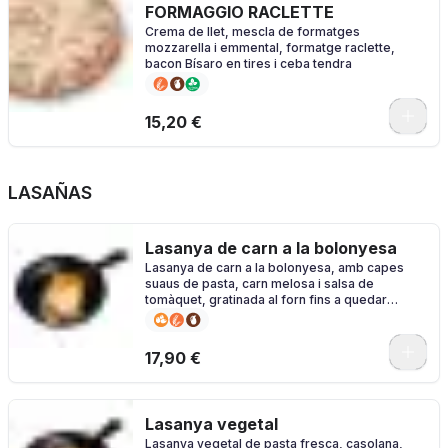
FORMAGGIO RACLETTE
Crema de llet, mescla de formatges
mozzarella i emmental, formatge raclette,
bacon Bísaro en tires i ceba tendra
0
15,20 €
LASAÑAS
Lasanya de carn a la bolonyesa
Lasanya de carn a la bolonyesa, amb capes
suaus de pasta, carn melosa i salsa de
tomàquet, gratinada al forn fins a quedar
daurada i irresistible.
17,90 €
Lasanya vegetal
Lasanya vegetal de pasta fresca, casolana,